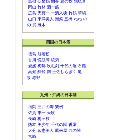
島根
扶桑鶴
開春
豊の秋
隠岐誉
岡山
竹林
酒一筋
広島
天寶一
一滴入魂
竹鶴
華鳩
山口
東洋美人
獺祭
五橋
ねね
の
の
貴
雁木
四国の日本酒
徳島
旭若松
香川
悦凱陣
綾菊
愛媛
梅錦
吹毛剣
千代の亀
石鎚
高知
酔鯨
南
土佐しらぎく
亀
泉
赤野
九州・沖縄の日本酒
福岡
三井の寿
繁桝
佐賀
東一
天吹
長崎
梅ヶ枝
熊本
美少年
千代の園
香露
大分
智恵美人
鷹来屋
西の関
宮崎