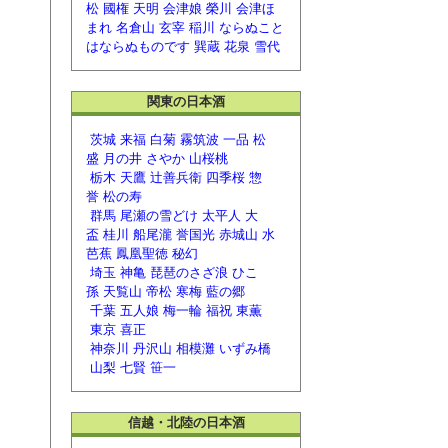
松
國権
天明
会津娘
榮川
会津ほ
まれ
名倉山
玄宰
稲川
ならぬこと
はならぬものです
巽蔵
花泉
雪代
関東の日本酒
茨城
来福
白菊
霧筑波
一品
松
盛
月の井
さやか
山桜桃
栃木
天鷹
辻善兵衛
四季桜
惣
誉
松の寿
群馬
尾瀬の雪どけ
太平人
大
盃
桂川
船尾瀧
誉国光
赤城山
水
芭蕉
鳳凰聖徳
秘幻
埼玉
神亀
琵琶のさざ浪
ひこ
孫
天覧山
帝松
寒梅
藍の郷
千葉
五人娘
梅一輪
福祝
東薫
東京
喜正
神奈川
丹沢山
相模灘
いずみ橋
山梨
七賢
笹一
信越・北陸の日本酒