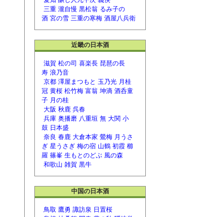
三重
瀧自慢
黒松翁
るみ子の
酒
宮の雪
三重の寒梅
酒屋八兵衛
近畿の日本酒
滋賀
松の司
喜楽長
琵琶の長
寿
浪乃音
京都
澤屋まつもと
玉乃光
月桂
冠
黄桜
松竹梅
富翁
坤滴
酒呑童
子
月の桂
大阪
秋鹿
呉春
兵庫
奥播磨
八重垣 無
大関
小
鼓
日本盛
奈良
春鹿
大倉本家
鶯梅
月うさ
ぎ
星うさぎ
梅の宿
山鶴
初霞
櫛
羅
篠峯
生もとのどぶ
風の森
和歌山
雑賀
黒牛
中国の日本酒
鳥取
鷹勇
諏訪泉
日置桜