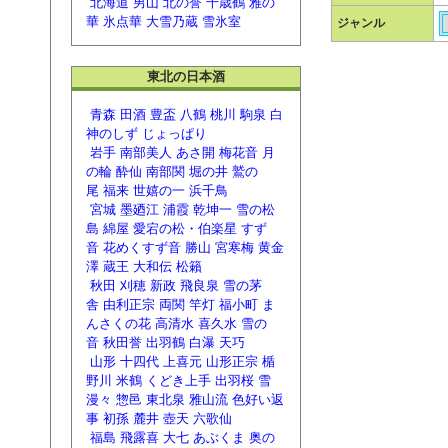
北海道
男山
北の誉
千歳鶴
雅の
華
氷点華
大雪乃蔵
雪氷室
ジャンル
東北の日本酒
青森
田酒
豊盃
八鶴
桃川
駒泉
白
神のしず
じょっぱり
岩手
南部美人
あさ開
梅花音
月
の輪
酔仙
南部関
堀の井
鷲の
尾
福来
世嬉の一
浜千鳥
宮城
墨廼江
浦霞
乾坤一
雪の松
島
綿屋
愛宕の松・伯楽星
すず
音
花めくすず音
勝山
宮寒梅
黄金
澤
蔵王
大和伝
松籟
秋田
刈穂
新政
飛良泉
雪の茅
舎
由利正宗
両関
竿灯
福小町
ま
んさくの花
高清水
喜久水
雪の
音
秋田誉
出羽鶴
白瀑
天巧
山形
十四代
上喜元
山形正宗
楯
野川
米鶴
くどき上手
出羽桜
雪
漫々
惣邑
東北泉
雅山流
色好い返
事
初孫
麓井
壺天
六歌仙
福島
飛露喜
大七
あぶくま
奥の