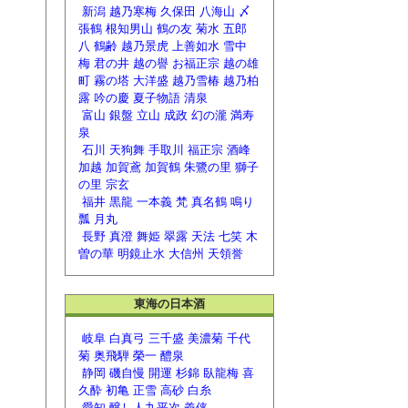
新潟
越乃寒梅
久保田
八海山
〆
張鶴
根知男山
鶴の友
菊水
五郎
八
鶴齢
越乃景虎
上善如水
雪中
梅
君の井
越の譽
お福正宗
越の雄
町
霧の塔
大洋盛
越乃雪椿
越乃柏
露
吟の慶
夏子物語
清泉
富山
銀盤
立山
成政
幻の瀧
満寿
泉
石川
天狗舞
手取川
福正宗
酒峰
加越
加賀鳶
加賀鶴
朱鷺の里
獅子
の里
宗玄
福井
黒龍
一本義
梵
真名鶴
鳴り
瓢
月丸
長野
真澄
舞姫
翠露
天法
七笑
木
曽の華
明鏡止水
大信州
天領誉
東海の日本酒
岐阜
白真弓
三千盛
美濃菊
千代
菊
奥飛騨
榮一
醴泉
静岡
磯自慢
開運
杉錦
臥龍梅
喜
久酔
初亀
正雪
高砂
白糸
愛知
醸し人九平次
義侠