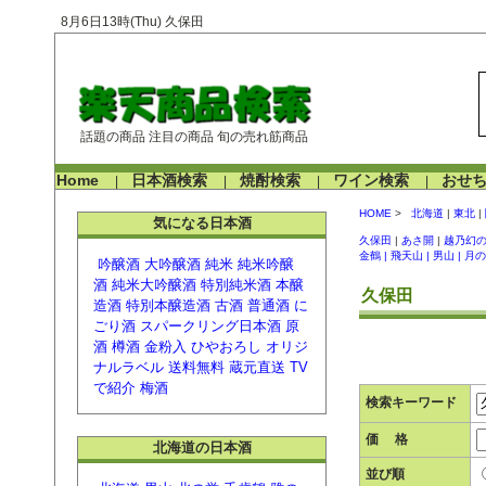
8月6日13時(Thu) 久保田
話題の商品 注目の商品 旬の売れ筋商品
Home
日本酒検索
焼酎検索
ワイン検索
おせ
|
|
|
|
HOME
>
北海道
|
東北
|
気になる日本酒
久保田
|
あさ開
|
越乃幻
金鶴 |
飛天山 |
男山 |
月の
吟醸酒
大吟醸酒
純米
純米吟醸
酒
純米大吟醸酒
特別純米酒
本醸
久保田
造酒
特別本醸造酒
古酒
普通酒
に
ごり酒
スパークリング日本酒
原
酒
樽酒
金粉入
ひやおろし
オリジ
ナルラベル
送料無料
蔵元直送
TV
で紹介
梅酒
検索キーワード
価 格
北海道の日本酒
並び順