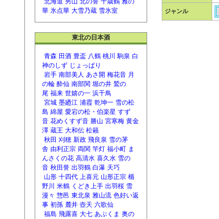
北海道
男山
北の誉
千歳鶴
雅の
華
氷点華
大雪乃蔵
雪氷室
ジャンル
東北の日本酒
青森
田酒
豊盃
八鶴
桃川
駒泉
白
神のしず
じょっぱり
岩手
南部美人
あさ開
梅花音
月
の輪
酔仙
南部関
堀の井
鷲の
尾
福来
世嬉の一
浜千鳥
宮城
墨廼江
浦霞
乾坤一
雪の松
島
綿屋
愛宕の松・伯楽星
すず
音
花めくすず音
勝山
宮寒梅
黄金
澤
蔵王
大和伝
松籟
秋田
刈穂
新政
飛良泉
雪の茅
舎
由利正宗
両関
竿灯
福小町
ま
んさくの花
高清水
喜久水
雪の
音
秋田誉
出羽鶴
白瀑
天巧
山形
十四代
上喜元
山形正宗
楯
野川
米鶴
くどき上手
出羽桜
雪
漫々
惣邑
東北泉
雅山流
色好い返
事
初孫
麓井
壺天
六歌仙
福島
飛露喜
大七
あぶくま
奥の