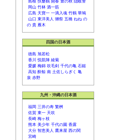
島根
扶桑鶴
開春
豊の秋
隠岐誉
岡山
竹林
酒一筋
広島
天寶一
一滴入魂
竹鶴
華鳩
山口
東洋美人
獺祭
五橋
ねね
の
の
貴
雁木
四国の日本酒
徳島
旭若松
香川
悦凱陣
綾菊
愛媛
梅錦
吹毛剣
千代の亀
石鎚
高知
酔鯨
南
土佐しらぎく
亀
泉
赤野
九州・沖縄の日本酒
福岡
三井の寿
繁桝
佐賀
東一
天吹
長崎
梅ヶ枝
熊本
美少年
千代の園
香露
大分
智恵美人
鷹来屋
西の関
宮崎