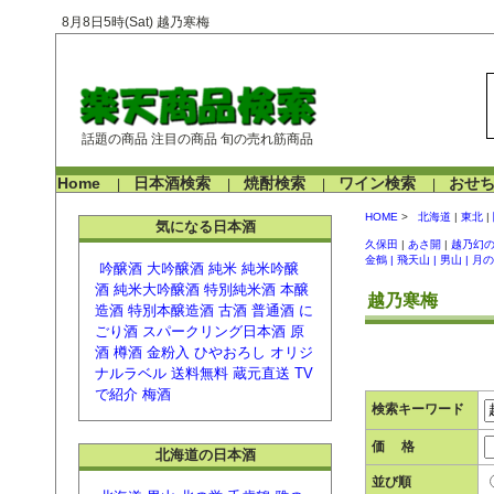
8月8日5時(Sat) 越乃寒梅
話題の商品 注目の商品 旬の売れ筋商品
Home
日本酒検索
焼酎検索
ワイン検索
おせ
|
|
|
|
HOME
>
北海道
|
東北
|
気になる日本酒
久保田
|
あさ開
|
越乃幻
金鶴 |
飛天山 |
男山 |
月の
吟醸酒
大吟醸酒
純米
純米吟醸
酒
純米大吟醸酒
特別純米酒
本醸
越乃寒梅
造酒
特別本醸造酒
古酒
普通酒
に
ごり酒
スパークリング日本酒
原
酒
樽酒
金粉入
ひやおろし
オリジ
ナルラベル
送料無料
蔵元直送
TV
で紹介
梅酒
検索キーワード
価 格
北海道の日本酒
並び順