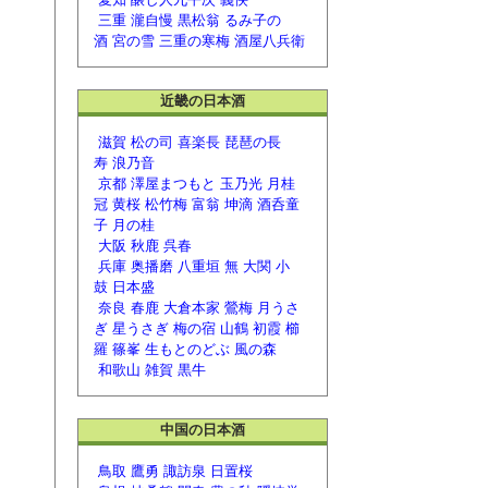
三重
瀧自慢
黒松翁
るみ子の
酒
宮の雪
三重の寒梅
酒屋八兵衛
近畿の日本酒
滋賀
松の司
喜楽長
琵琶の長
寿
浪乃音
京都
澤屋まつもと
玉乃光
月桂
冠
黄桜
松竹梅
富翁
坤滴
酒呑童
子
月の桂
大阪
秋鹿
呉春
兵庫
奥播磨
八重垣 無
大関
小
鼓
日本盛
奈良
春鹿
大倉本家
鶯梅
月うさ
ぎ
星うさぎ
梅の宿
山鶴
初霞
櫛
羅
篠峯
生もとのどぶ
風の森
和歌山
雑賀
黒牛
中国の日本酒
鳥取
鷹勇
諏訪泉
日置桜