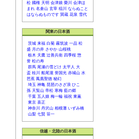
松
國権
天明
会津娘
榮川
会津ほ
まれ
名倉山
玄宰
稲川
ならぬこと
はならぬものです
巽蔵
花泉
雪代
関東の日本酒
茨城
来福
白菊
霧筑波
一品
松
盛
月の井
さやか
山桜桃
栃木
天鷹
辻善兵衛
四季桜
惣
誉
松の寿
群馬
尾瀬の雪どけ
太平人
大
盃
桂川
船尾瀧
誉国光
赤城山
水
芭蕉
鳳凰聖徳
秘幻
埼玉
神亀
琵琶のさざ浪
ひこ
孫
天覧山
帝松
寒梅
藍の郷
千葉
五人娘
梅一輪
福祝
東薫
東京
喜正
神奈川
丹沢山
相模灘
いずみ橋
山梨
七賢
笹一
信越・北陸の日本酒