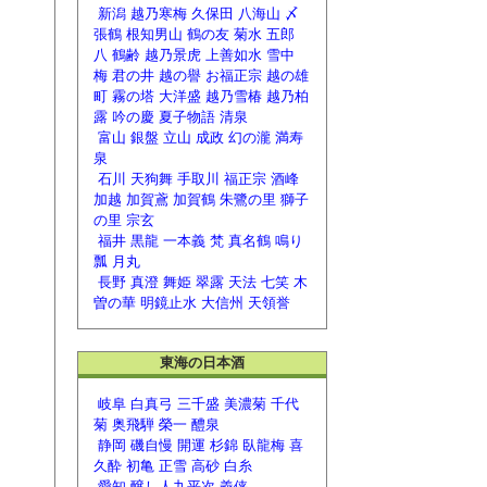
新潟
越乃寒梅
久保田
八海山
〆
張鶴
根知男山
鶴の友
菊水
五郎
八
鶴齢
越乃景虎
上善如水
雪中
梅
君の井
越の譽
お福正宗
越の雄
町
霧の塔
大洋盛
越乃雪椿
越乃柏
露
吟の慶
夏子物語
清泉
富山
銀盤
立山
成政
幻の瀧
満寿
泉
石川
天狗舞
手取川
福正宗
酒峰
加越
加賀鳶
加賀鶴
朱鷺の里
獅子
の里
宗玄
福井
黒龍
一本義
梵
真名鶴
鳴り
瓢
月丸
長野
真澄
舞姫
翠露
天法
七笑
木
曽の華
明鏡止水
大信州
天領誉
東海の日本酒
岐阜
白真弓
三千盛
美濃菊
千代
菊
奥飛騨
榮一
醴泉
静岡
磯自慢
開運
杉錦
臥龍梅
喜
久酔
初亀
正雪
高砂
白糸
愛知
醸し人九平次
義侠