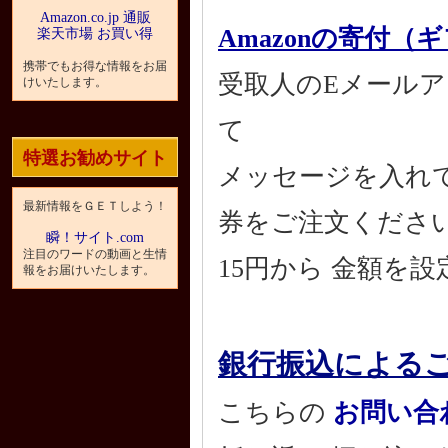
Amazon.co.jp 通販
Amazonの寄付（
楽天市場 お買い得
携帯でもお得な情報をお届
受取人のEメール
けいたします。
て
特選お勧めサイト
メッセージを入れて
最新情報をＧＥＴしよう！
券をご注文くださ
瞬！サイト.com
注目のワードの動画と生情
15円から 金額を
報をお届けいたします。
銀行振込による
こちらの
お問い合