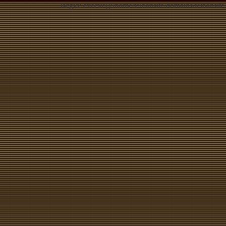
lscgid: execve():/home/teibansite/domains/teibansite