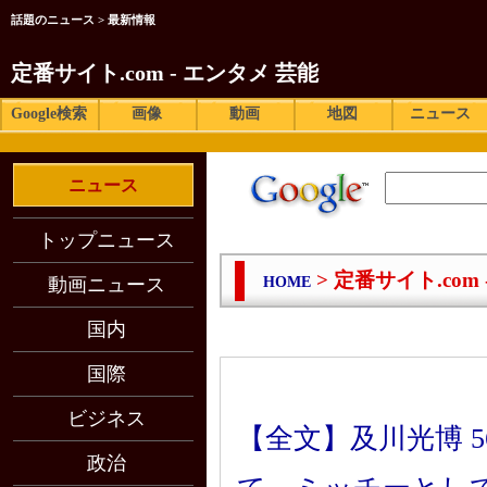
話題のニュース > 最新情報
定番サイト.com - エンタメ 芸能
Google検索
画像
動画
地図
ニュース
ニュース
トップニュース
> 定番サイト.com
動画ニュース
HOME
国内
国際
ビジネス
【全文】及川光博 
政治