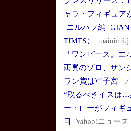
プレスリリース：TV
ャラ・フィギュア
-エルバフ編- GIANT
TIMES）
mainichi.j
『ワンピース』エル
両翼のゾロ、サン
ワン賞は軍子宮
フ
“取るべきイスは…必
ー・ローがフィギ
目
Yahoo!ニュース