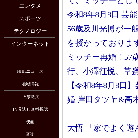
て、ミッチーとし
エンタメ
令和8年8月8日 芸
スポーツ
56歳及川光博が一
テクノロジー
を授かっておりま
インターネット
ミッチー再婚！57
行、小澤征悦、草
NHKニュース
【令和8年8月8日
地域情報
TV放送局
婚 岸田タツヤ&高
TV見逃し無料視聴
映画
大悟 「家でよく遊
音楽