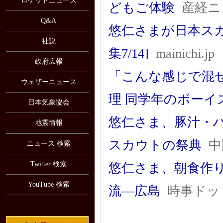
ロケットニュース
どもご体験
産経ニ
Q&A
悠仁さまが日本スカ
社説
集7/14]
mainichi.jp
政府広報
「こんな感じで混
ウェザーニュース
理 同学年のボー
日本気象協会
悠仁さま、豚汁・
地震情報
スカウトの祭典
中
ニュース 検索
Twitter 検索
悠仁さま、朝食作
YouTube 検索
流―広島
時事ドッ