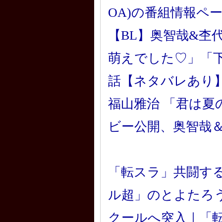
OA)の番組情報ペ
【BL】奥智哉&杢
萌えでした♡」「
話【ネタバレあり
福山雅治 「君は
ビー公開、奥智哉
「転スラ」共闘す
ル超」のとよたろ
クールへ突入｜「転