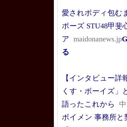
愛されボディ包む
ポーズ STU48甲
ア
maidonanews.jp
る
【インタビュー詳
くす・ボーイズ」
語ったこれから
中
ボイメン 事務所と