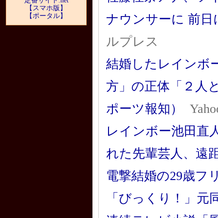
定番サイト.net
【スマホ版】
【ポータル】
ナウンサーに 前
ルプレス
結婚したレインボ
方」の正体「２人
ポーツ報知）
Yah
レインボー池田直
れた先輩芸人、遠
電撃結婚の29歳フ
「びっくり！」元