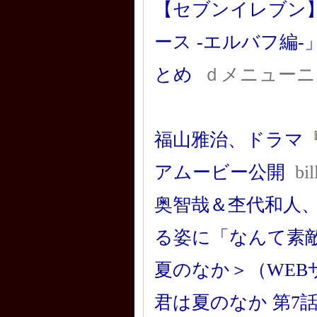
【セブンイレブン】
ース -エルバフ編-
とめ
ｄメニューニ
福山雅治、ドラマ
アムービー公開
bi
奥智哉＆杢代和人、
る姿に「なんて素
夏のなか＞（WEB
君は夏のなか 第7話 再