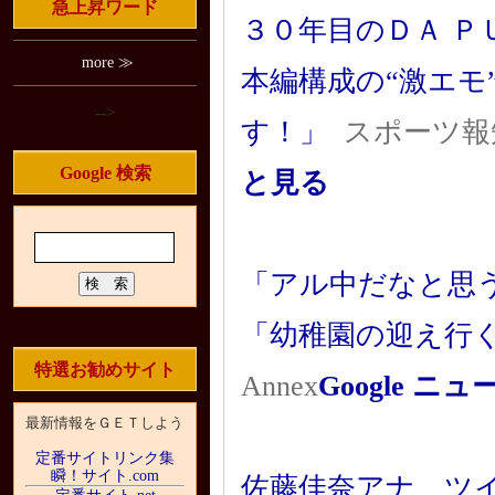
急上昇ワード
３０年目のＤＡ Ｐ
more ≫
本編構成の“激エモ
-->
す！」
スポーツ報
Google 検索
と見る
「アル中だなと思
「幼稚園の迎え行
特選お勧めサイト
Annex
Google 
最新情報をＧＥＴしよう
定番サイトリンク集
瞬！サイト.com
佐藤佳奈アナ、ツ