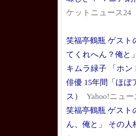
ケットニュース24
笑福亭鶴瓶 ゲス
てくれへん？俺と
キムラ緑子 「ホン
俳優 15年間「ほ
ス）
Yahoo!ニュ
笑福亭鶴瓶 ゲス
ん、俺と」 その人