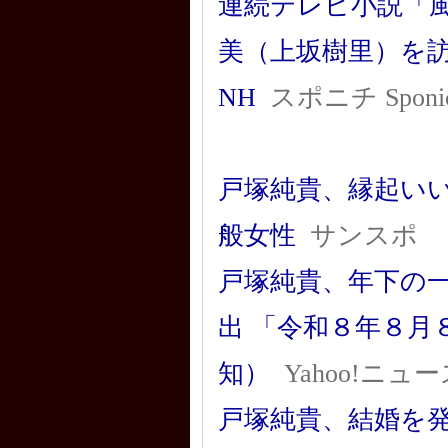
連続テレビ小説「風
美（上坂樹里）を
NH
スポニチ Sponic
戸塚純貴、縁起いい
般女性
サンスポ
戸塚純貴、年下の一
出 「令和８年８
知）
Yahoo!ニュ
戸塚純貴、結婚を