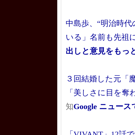
中島歩、“明治時代
いる」名前も先祖
出しと意見をもっ
３回結婚した元「
「美しさに目を奪
知
Google ニュ
「VIVANT」1