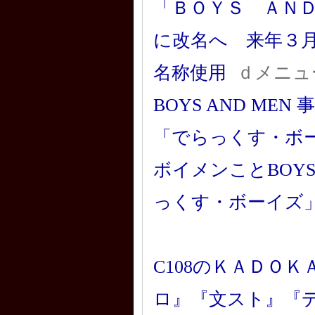
「ＢＯＹＳ ＡＮ
に改名へ 来年３
名称使用
ｄメニュ
BOYS AND M
「でらっくす・ボ
ボイメンことBOYS
っくす・ボーイズ
C108のＫＡＤＯ
ロ』『文スト』『