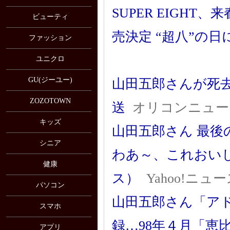
SUPER EIGH
ビューティ
売決定 “超八”の
ファッション
ユニクロ
GU(ジーユー)
山田五郎さんが死去
ZOZOTOWN
送
オリコンニュー
キッズ
山田五郎さん 最後
シニア
わあ～、これおいし
健康
ス）
Yahoo!ニュ
パソコン
山田五郎さん「ア
スマホ
録…98年４月「恵
アプリ