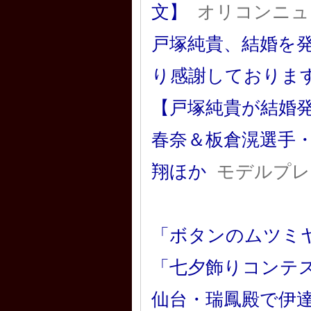
文】
オリコンニュ
戸塚純貴、結婚を
り感謝しておりま
【戸塚純貴が結婚発
春奈＆板倉滉選手
翔ほか
モデルプレ
「ボタンのムツミヤ
「七夕飾りコンテ
仙台・瑞鳳殿で伊