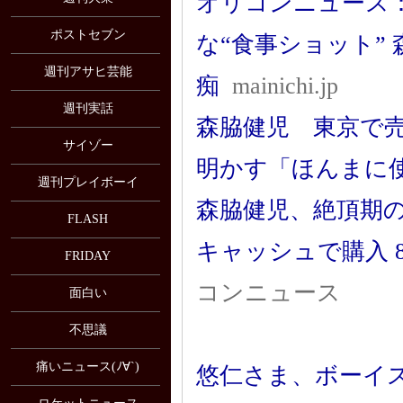
オリコンニュース
ポストセブン
な“食事ショット”
週刊アサヒ芸能
痴
mainichi.jp
週刊実話
森脇健児 東京で
サイゾー
明かす「ほんまに
週刊プレイボーイ
森脇健児、絶頂期の
FLASH
キャッシュで購入 
FRIDAY
コンニュース
面白い
不思議
痛いニュース(ﾉ∀`)
悠仁さま、ボーイス