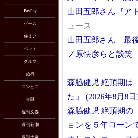
山田五郎さん『アド
PayPay
ゲーム
ュース
住まい
山田五郎さん 最
ペット
ノ原快彦らと談笑 
クルマ
旅行
森脇健児 絶頂期は
コンビニ
た」 (2026年8月8
金融
森脇健児 絶頂期
週刊文春
ョンを５年ローンで
週刊新潮
週刊大衆