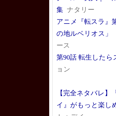
集
ナタリー
アニメ『転スラ』第
の地ルベリオス」
ース
第90話 転生したら
ョン
【完全ネタバレ】
イ』がもっと楽し