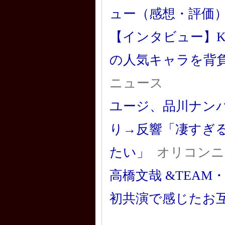
ュー（感想・評価
【インタビュー】K
の人気キャラを背負った
ニュース
ユージ、品川ナンバ
り→反響「凄すぎ
たい」
オリコンニ
高橋文哉 &TEA
初共演で感じたお