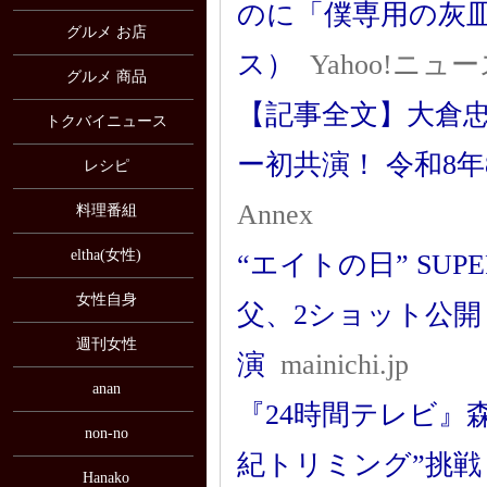
のに「僕専用の灰
グルメ お店
ス）
Yahoo!ニュ
グルメ 商品
【記事全文】大倉
トクバイニュース
ー初共演！ 令和8年
レシピ
Annex
料理番組
eltha(女性)
“エイトの日” SU
女性自身
父、2ショット公開
週刊女性
演
mainichi.jp
anan
『24時間テレビ』
non-no
紀トリミング”挑戦
Hanako