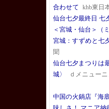
合わせて
khb東日
仙台七夕最終日 
＜宮城・仙台＞（
宮城：すずめと七夕
聞
仙台七夕まつりは
城〉
ｄメニューニ
中国の火鍋店『海
味しさ！ マニア納