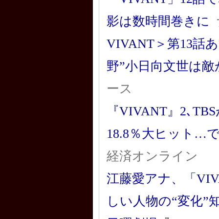
影は数時間巻きに
VIVANT＞第13
野”小日向文世は敵
ース
『VIVANT』2､
18.8％大ヒット
経済オンライン
江藤愛アナ、「VI
しい人物の“変化”