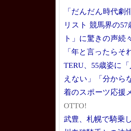
「だんだん時代劇俳
リスト 競馬界の5
ト」に驚きの声続
「年と言ったらそれ
TERU、55歳姿
えない」「分から
着のスポーツ応援メデ
OTTO!
武豊、札幌で騎乗し