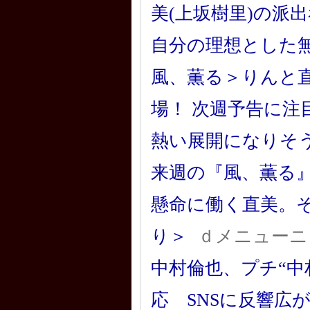
美(上坂樹里)の派
自分の理想とした
風、薫る＞りんと
場！ 次週予告に
熱い展開になりそう
来週の『風、薫る
懸命に働く直美。
り＞
ｄメニューニ
中村倫也、プチ“中
応 SNSに反響広