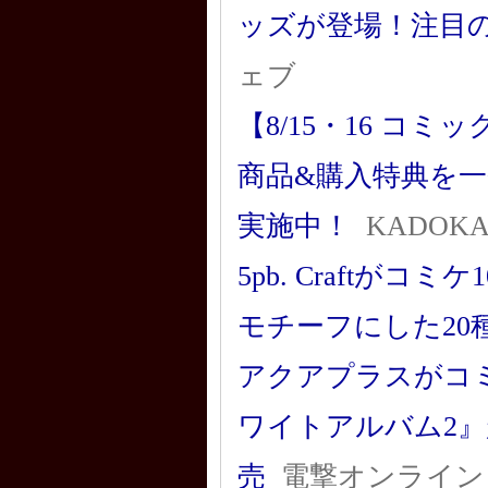
ッズが登場！注目
ェブ
【8/15・16 コミ
商品&購入特典を
実施中！
KADO
5pb. Craft
モチーフにした20
アクアプラスがコミ
ワイトアルバム2』
売
電撃オンライン