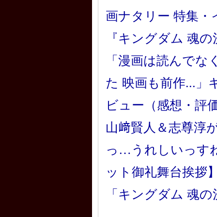
画ナタリー 特集・
『キングダム 魂の決
「漫画は読んでな
た 映画も前作...
ビュー（感想・評
山﨑賢人＆志尊淳
っ…うれしいっす
ット御礼舞台挨拶
「キングダム 魂