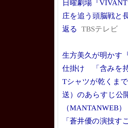
日曜劇場『VIVA
庄を追う頭脳戦と長
返る
TBSテレビ
生方美久が明かす
仕掛け 「含みを
Tシャツが乾くまで
送）のあらすじ公
（MANTANWEB）
「蒼井優の演技す