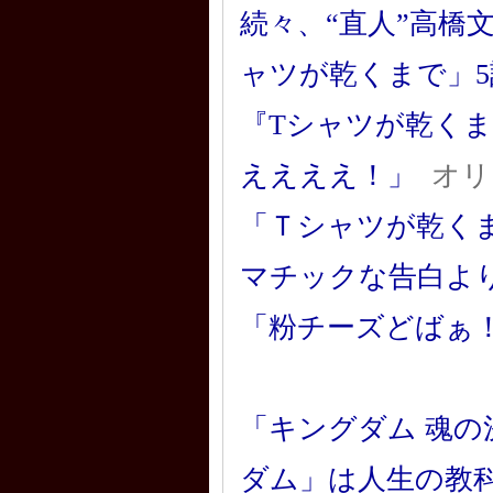
続々、“直人”高橋
ャツが乾くまで」5
『Tシャツが乾く
ええええ！」
オリ
「Ｔシャツが乾く
マチックな告白よ
「粉チーズどばぁ
「キングダム 魂の決
ダム」は人生の教科