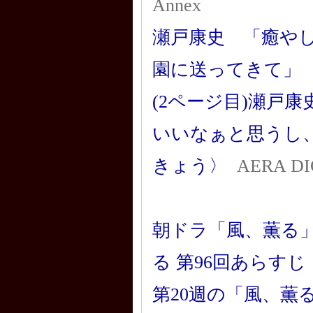
Annex
瀬戸康史 「癒や
園に送ってきて」
(2ページ目)瀬戸
いいなぁと思うし、
きょう〉
AERA DI
朝ドラ「風、薫る
る 第96回あらすじ
第20週の「風、薫