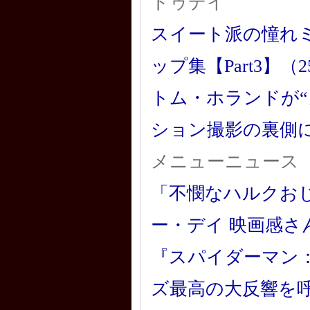
トゥデイ
スイート派の憧れ
ップ集【Part3】（
トム・ホランドが“
ション撮影の裏側に迫
メニューニュース
「不憫なハルクお
ー・デイ 映画感さ
『スパイダーマン
ズ最高の大反響を呼ん