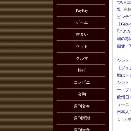
ついに
覧
高
PayPay
ピンチ
ゲーム
【Ga
｢これ
住まい
場の雰
画像・
ペット
クルマ
シント
【ジュ
旅行
戦はド
コンビニ
シント
ー・プ
金融
欧州日
ューニ
週刊文春
日本人
週刊新潮
１
ス
週刊大衆