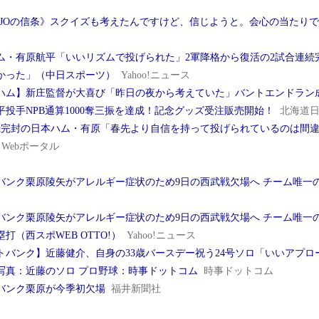
INJOの信条》スクイズも考えたんですけど、信じようと。会心の当たり
ム・有原航平「いいリズムで投げられた」2軍降格から復活の2試合連続完
かった」（中日スポーツ）
Yahoo!ニュース
ハム】新庄監督が大喜び「昨日の夜から考えていた」バントエンドラ
平投手NPB通算1000奪三振を達成！記念グッズ受注販売開始！
北海道
続完封の日本ハム・有原「春先より自信を持って投げられているのは間違い
u Webポータル
バンク栗原陵矢がアレルギー症状のため9日の西武戦欠場へ チーム唯一
バンク栗原陵矢がアレルギー症状のため9日の西武戦欠場へ チーム唯一の
塁打（西スポWEB OTTO!）
Yahoo!ニュース
トバンク】近藤健介、自身の33歳バースデー祝う24号ソロ「いいアプロ
写真：近藤のソロ プロ野球：時事ドットコム
時事ドットコム
バンク栗原が今季初欠場
福井新聞社