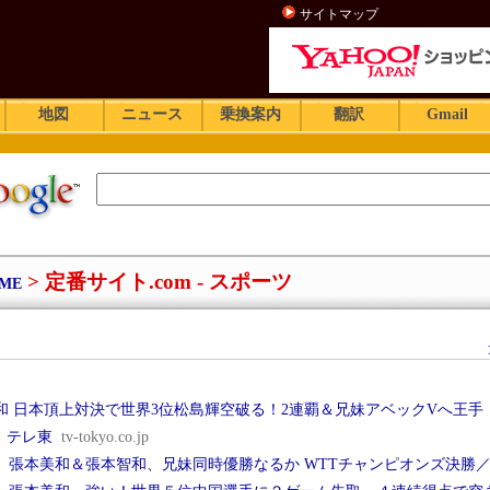
サイトマップ
地図
ニュース
乗換案内
翻訳
Gmail
> 定番サイト.com - スポーツ
ME
和 日本頂上対決で世界3位松島輝空破る！2連覇＆兄妹アベックVへ王手
：テレ東
tv-tokyo.co.jp
】張本美和＆張本智和、兄妹同時優勝なるか WTTチャンピオンズ決勝