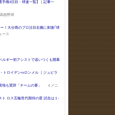
年選手権4日目・球速一覧】｜記事一
高校野球
ュー！大分商のプロ注目右腕に刺激｢球
ニュース
のベルギー初アシストで追いつくも開幕
トロイデンvsロンメル ｜ジュピラ
…現地も賛辞「チームの要」
ｄメニ
ト ロス五輪世代期待の星 試合は１-