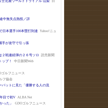
 富士北麓ワールドトライアル 山梨
日
途中無失点熱投／詳
で日本選手100本塁打到達
Yahoo!ニュ
捕手が攻守で引っ張
は２戦連続弾の２６号ソロ
読売新聞
トップ！
中日新聞Web
DOゴルフニュース
ルフ協会
ーパットに見た「優勝する人の流
年目で初V
ALBA Net
よかった」
GDOゴルフニュース