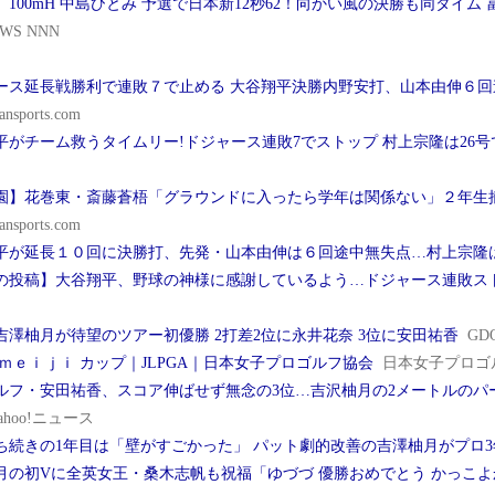
】100mH 中島ひとみ 予選で日本新12秒62！向かい風の決勝も同タイム
WS NNN
ース延長戦勝利で連敗７で止める 大谷翔平決勝内野安打、山本由伸６回
ansports.com
平がチーム救うタイムリー!ドジャース連敗7でストップ 村上宗隆は26号
園】花巻東・斎藤蒼梧「グラウンドに入ったら学年は関係ない」２年生
ansports.com
平が延長１０回に決勝打、先発・山本由伸は６回途中無失点…村上宗隆
の投稿】大谷翔平、野球の神様に感謝しているよう…ドジャース連敗ス
・吉澤柚月が待望のツアー初優勝 2打差2位に永井花奈 3位に安田祐香
G
 ｍｅｉｊｉ カップ｜JLPGA｜日本女子プロゴルフ協会
日本女子プロゴ
ルフ・安田祐香、スコア伸ばせず無念の3位…吉沢柚月の2メートルのパ
ahoo!ニュース
ち続きの1年目は「壁がすごかった」 パット劇的改善の吉澤柚月がプロ3
月の初Vに全英女王・桑木志帆も祝福「ゆづづ 優勝おめでとう かっこ