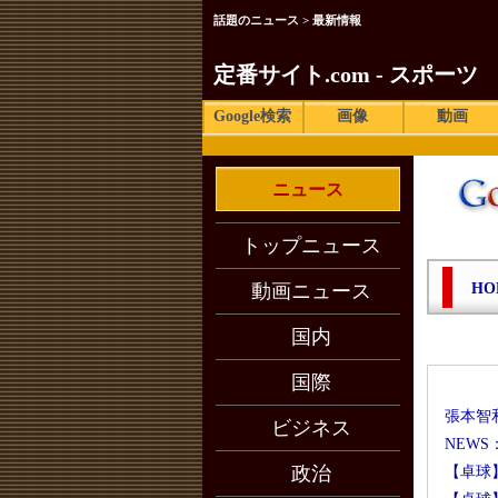
話題のニュース > 最新情報
定番サイト.com - スポーツ
Google検索
画像
動画
ニュース
トップニュース
動画ニュース
HO
国内
国際
張本智
ビジネス
NEWS
政治
【卓球