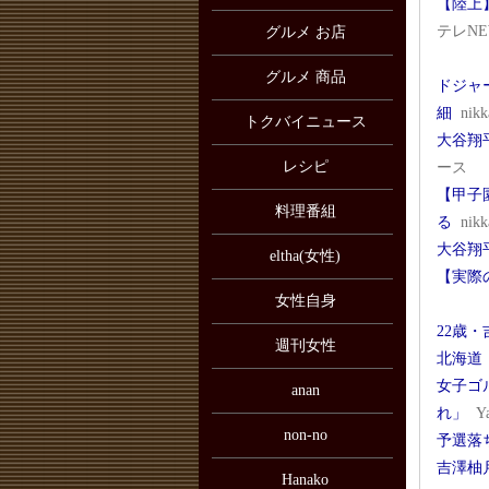
【陸上
テレNE
グルメ お店
グルメ 商品
ドジャ
細
nikk
トクバイニュース
大谷翔
レシピ
ース
【甲子
料理番組
る
nikk
大谷翔
eltha(女性)
【実際
女性自身
22歳
週刊女性
北海道
女子ゴ
anan
れ」
Y
non-no
予選落
吉澤柚
Hanako