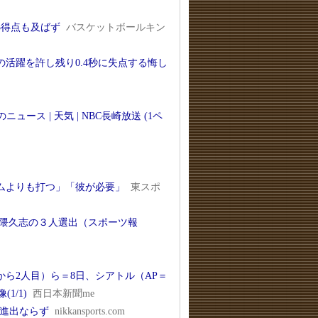
5得点も及ばず
バスケットボールキン
活躍を許し残り0.4秒に失点する悔し
ス | 天気 | NBC長崎放送 (1ペ
ムよりも打つ」「彼が必要」
東スポ
岩隈久志の３人選出（スポーツ報
ら2人目）ら＝8日、シアトル（AP＝
1/1)
西日本新聞me
勝進出ならず
nikkansports.com