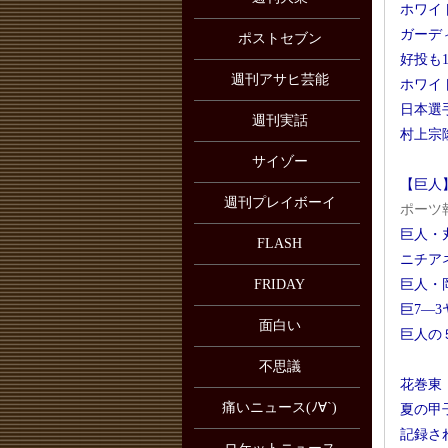
ホワイ
ガーデ
ポストセブン
好投も1
週刊アサヒ芸能
ホワイ
日本選
週刊実話
村上宗
サイゾー
【巨人
週刊プレイボーイ
ポーツ
巨人・
FLASH
ニチア
FRIDAY
巨人・
巨7―3
面白い
巨人の
不思議
花巻東
痛いニュース(ﾉ∀`)
夏の甲
記録さ