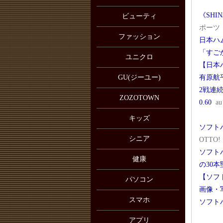
《SH
ビューティ
ポーツ
ファッション
日本ハ
「すご
ユニクロ
【日本
GU(ジーユー)
有原航
2戦連
ZOZOTOWN
0.60
a
キッズ
ソフト
シニア
OTTO!
ソフト
健康
の30本
【ソフ
パソコン
画像・
スマホ
ソフト
アプリ