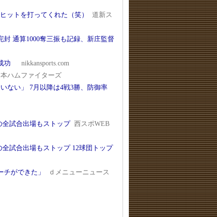
でヒットを打ってくれた（笑）
道新ス
封 通算1000奪三振も記録、新庄監督
ン成功
nikkansports.com
日本ハムファイターズ
ない」 7月以降は4戦3勝、防御率
の全試合出場もストップ
西スポWEB
全試合出場もストップ 12球団トップ
ーチができた」
ｄメニューニュース