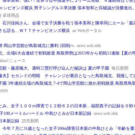
】張本美和、強い！世界５位中国選手に２ゲーム先取 ４連続得点で突き放
チャンピオンズ横浜 男子シングルス準決勝 張本智和と呉晙誠が決勝進
イ卓球用品
】石川佳純さん、会場で女子決勝を戦う張本美和と陳幸同にエール「最
さも語る…ＷＴＴチャンピオンズ横浜
au Webポータル
球 岡山学芸館が鳥取城北に勝利 2回戦へ
news.web.nhk
北、出場6大会連続で初戦敗退 鳥取県勢は2015年から初戦11連敗【夏
ahoo!ニュース
芸館・藤原颯大、適時三塁打呼び込んだ秘訣は 夏の甲子園
毎日新聞
藤夫】セカンドの明暗 チャレンジが裏目となった鳥取城北、我慢して
子園 3年連続出場の鳥取城北 7-4で岡山学芸館に敗れ初戦敗退 鳥取県鳥取
NNN
とみ、女子１００ｍ障害で１２秒６２の日本新…福部真子の記録を０秒
女子100メートルハードル 中島ひとみが日本新記録
news.web.nhk
日本新記録
読売新聞
】今年７月に31歳となった女子100m障害日本新の中島ひとみ「年齢を