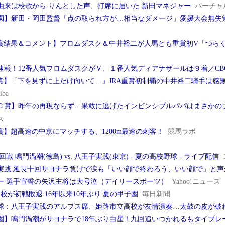
由来は校歌から りんとした声、打席に届いた 新田マネジャー
バーチャ
園】新田・岡田監督「点の取られ方が…相当なダメージ」愛媛大会無失
C賞結果＆コメント】フロムダスク＆中井裕二が人馬とも重賞初V「つら
速報！12番人気フロムダスクがＶ、１番人気ディアナザールは９着／CB
C賞】「下を見ずに上だけ向いて…」JRA重賞初制覇の中井裕二騎手は感無
iba
Ｃ賞】昨年の再現ならず…果敢に逃げたインビンシブルパパはまさか
ス
C賞】超高速の中京にマッチする、1200m最速の刺客！
競馬ラボ
1回戦 鳴門渦潮(徳島) vs. 八王子実践(東京) - 夏の高校野球 - ライブ配信
実践 延長十回サヨナラ負けで涙も「いい顔で終わろう、いい顔で」と声
ー 選手宣誓の矢沢主将は大号泣（デイリースポーツ）
Yahoo!ニュース
校が初戦敗退 16年以来10年ぶり 夏の甲子園
毎日新聞
球：八王子実践のアルプス席、姫路市立高校が友情演奏…太鼓の皮が破
園】鳴門渦潮がサヨナラで18年ぶり白星！九回追いつかれるもタイブレー