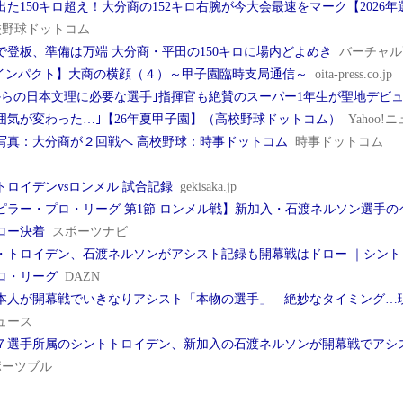
出た150キロ超え！大分商の152キロ右腕が今大会最速をマーク【2026
校野球ドットコム
で登板、準備は万端 大分商・平田の150キロに場内どよめき
バーチャル
teインパクト】大商の横顔（４）～甲子園臨時支局通信～
oita-press.co.jp
からの日本文理に必要な選手｣指揮官も絶賛のスーパー1年生が聖地デビ
囲気が変わった…｣【26年夏甲子園】（高校野球ドットコム）
Yahoo!
写真：大分商が２回戦へ 高校野球：時事ドットコム
時事ドットコム
トロイデンvsロンメル 試合記録
gekisaka.jp
ピラー・プロ・リーグ 第1節 ロンメル戦】新加入・石渡ネルソン選手
ロー決着
スポーツナビ
・トロイデン、石渡ネルソンがアシスト記録も開幕戦はドロー ｜シント・
ロ・リーグ
DAZN
本人が開幕戦でいきなりアシスト「本物の選手」 絶妙なタイミング
ュース
７選手所属のシントトロイデン、新加入の石渡ネルソンが開幕戦でアシス
ポーツブル