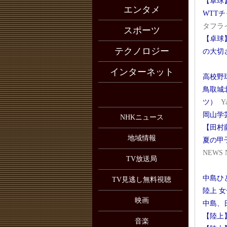
【卓球
エンタメ
WTT
タフラ
スポーツ
【卓球
テクノロジー
の大切
インターネット
高校野
鳥取城
ツ）
Y
岡山学
NHKニュース
【田村
地域情報
夏の甲
NEWS 
TV放送局
中島ひ
TV見逃し無料視聴
陸上 
映画
中島、
【陸上
音楽