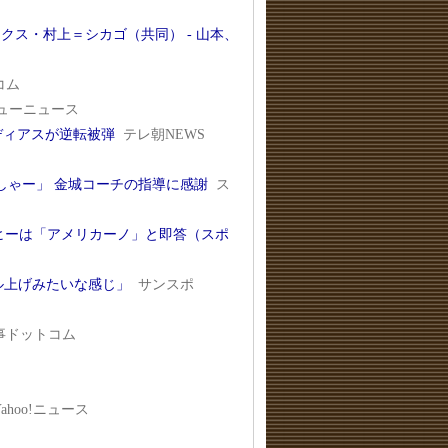
クス・村上＝シカゴ（共同） - 山本、
コム
ューニュース
ディアスが逆転被弾
テレ朝NEWS
しゃー」 金城コーチの指導に感謝
ス
ヒーは「アメリカーノ」と即答（スポ
ル上げみたいな感じ」
サンスポ
事ドットコム
Yahoo!ニュース