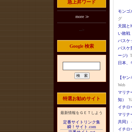
急上昇ワード
モンゴ
more ≫
グ
天国と
-->
い敗戦
バスケ
Google 検索
バスケ男
ージ)
日本、
【ヤン
Web
マリナ
特選お勧めサイト
知）
Y
イチロ
最新情報をＧＥＴしよう
マリナ
共同） 
定番サイトリンク集
瞬！サイト.com
イチロ