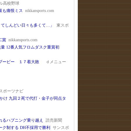
ル高校野球
策も痛恨ミス
nikkansports.com
くてしんどい日々も多くて…」
東スポ
C賞
nikkansports.com
量 12番人気フロムダスク重賞初
のブービー １７着大敗
ｄメニュー
スポーツナビ
かけ 九回２死で代打・金子が同点タ
れるハプニング乗り越え
読売新聞
ク制する DH不採用で勝利
サンスポ