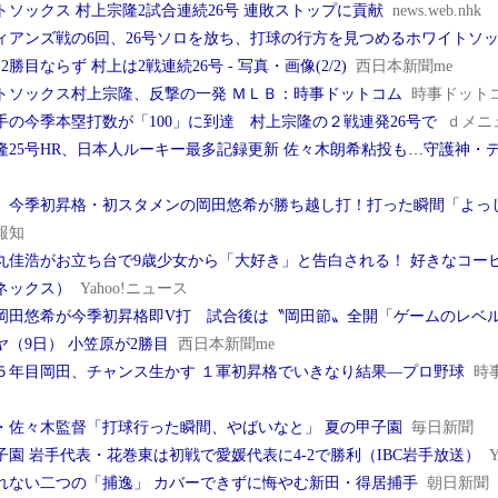
トソックス 村上宗隆2試合連続26号 連敗ストップに貢献
news.web.nhk
ィアンズ戦の6回、26号ソロを放ち、打球の行方を見つめるホワイトソッ
2勝目ならず 村上は2戦連続26号 - 写真・画像(2/2)
西日本新聞me
トソックス村上宗隆、反撃の一発 ＭＬＢ：時事ドットコム
時事ドット
手の今季本塁打数が「100」に到達 村上宗隆の２戦連発26号で
ｄメニ
隆25号HR、日本人ルーキー最多記録更新 佐々木朗希粘投も…守護神・
】今季初昇格・初スタメンの岡田悠希が勝ち越し打！打った瞬間「よっ
報知
丸佳浩がお立ち台で9歳少女から「大好き」と告白される！ 好きなコー
ネックス）
Yahoo!ニュース
岡田悠希が今季初昇格即V打 試合後は〝岡田節〟全開「ゲームのレベ
ヤ（9日） 小笠原が2勝目
西日本新聞me
５年目岡田、チャンス生かす １軍初昇格でいきなり結果―プロ野球
時
・佐々木監督「打球行った瞬間、やばいなと」 夏の甲子園
毎日新聞
子園 岩手代表・花巻東は初戦で愛媛代表に4-2で勝利（IBC岩手放送）
れない二つの「捕逸」 カバーできずに悔やむ新田・得居捕手
朝日新聞