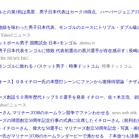
ルとの第1戦は黒星…男子日本代表はカーク18得点、ハーパージュニア1
地獄を味わった男子日本代表、モンゴルのエースにトリプル・ダブル級の
Yahoo!ニュース
ットボール男子 国際試合 日本×モンゴル
abema.tv
子日本代表モンゴルに惜敗 代表初選出の黒川選手が存在感示す | 長崎のニュー
TBS NEWS DIG
モンゴルに敗れる バスケット男子：時事ドットコム
時事ドットコム
キース】ＯＢイチロー氏の本塁打シーンにファンから復帰待望論「チザ
ーズ創設５０周年歴代トップ５０選手を発表 イチロー、佐々木主浩、
ahoo!ニュース
ーさん マリナーズOBのホームラン競争でファンわかせる
news.web.nhk
ーズの球団創立50周年記念行事の式典に出席したイチローさん（前列右か
- イチローさん、偉大な50選手に マリナーズ創立50周年記念 - 写真・画像(
ー氏がマリナーズOBのホームランダービーで沸かせる ７本放つも決