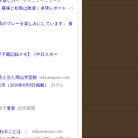
し11−7
ｄメニューニュース
出。篠塚と松島は敗退｜卓球レポート
バ
高のプレーを楽しみにしています」 食
の甲子園記録メモ】（中日スポー
吉と出た岡山学芸館
nikkansports.com
市（2026年8月9日掲載）
日テレ
０７更新
読売新聞
重ねることは…」
nikkansports.com