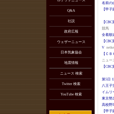
ロケットニュース
名前の
【甲子
Q&A
社説
【CB
競馬
政府広報
全着順
【CB
ウェザーニュース
V
netke
日本気象協会
【ＣＢ
ニュー
地震情報
【CB
ニュース 検索
第5日 
Twitter 検索
八王子
イムリ
YouTube 検索
東京勢2
高校野
【甲子