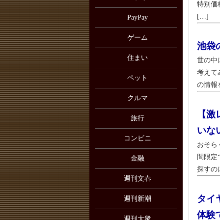
特別価
[…]
PayPay
ゲーム
池袋
住まい
世の中
考えて
ペット
の情報を
クルマ
【激
旅行
いな
コンビニ
おそら
間限定
金融
探すのに
週刊文春
タイ
週刊新潮
体験
週刊大衆