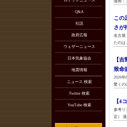
ロケットニュース
漫画：
Q&A
この
社説
さが
政府広報
名古屋
たのは
ウェザーニュース
日本気象協会
【吉
致命
地震情報
202
ニュース 検索
驚くの
Twitter 検索
【4
YouTube 検索
参考リ
定） 