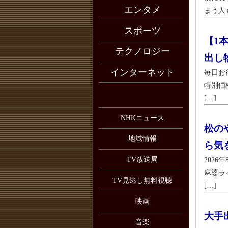
エンタメ
まう人も
スポーツ
【1本
テクノロジー
出し
インターネット
毎日お
特別価
[…]
NHKニュース
松の
地域情報
ら気
TV放送局
202
麻婆ラ
TV見逃し無料視聴
[…]
映画
大手
音楽