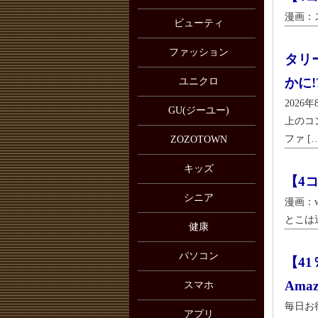
漫画：
ビューティ
ファッション
タリ
かに!
ユニクロ
202
GU(ジーユー)
上のコ
ファ […
ZOZOTOWN
キッズ
【4
シニア
漫画：
とこは
健康
パソコン
【41
Ama
スマホ
毎日お
アプリ