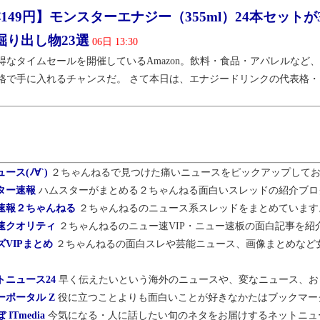
149円】モンスターエナジー（355ml）24本セットが35
掘り出し物23選
06日 13:30
得なタイムセールを開催しているAmazon。飲料・食品・アパレルなど
格で手に入れるチャンスだ。 さて本日は、エナジードリンクの代表格・モン
ース(ﾉ∀`)
２ちゃんねるで見つけた痛いニュースをピックアップして
ター速報
ハムスターがまとめる２ちゃんねる面白いスレッドの紹介ブロ
速報２ちゃんねる
２ちゃんねるのニュース系スレッドをまとめています
速クオリティ
２ちゃんねるのニュー速VIP・ニュー速板の面白記事を紹
ズVIPまとめ
２ちゃんねるの面白スレや芸能ニュース、画像まとめなど
トニュース24
早く伝えたいという海外のニュースや、変なニュース、お
ーポータル Z
役に立つことよりも面白いことが好きなかたはブックマー
ITmedia
今気になる・人に話したい旬のネタをお届けするネットニュ