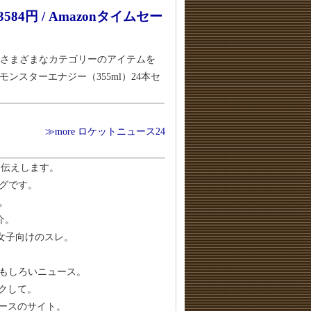
84円 / Amazonタイムセー
、さまざまなカテゴリーのアイテムを
スターエナジー（355ml）24本セ
≫more ロケットニュース24
お伝えします。
グです。
。
介。
女子向けのスレ。
もしろいニュース。
クして。
ースのサイト。