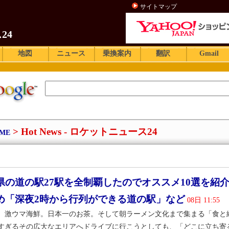
サイトマップ
24
地図
ニュース
乗換案内
翻訳
Gmail
> Hot News - ロケットニュース24
ME
県の道の駅27駅を全制覇したのでオススメ10選を紹介す
め「深夜2時から行列ができる道の駅」など
08日 11:55
。激ウマ海鮮。日本一のお茶。そして朝ラーメン文化まで集まる「食と
すぎるその広大なエリアへドライブに行こうとしても、「どこに立ち寄