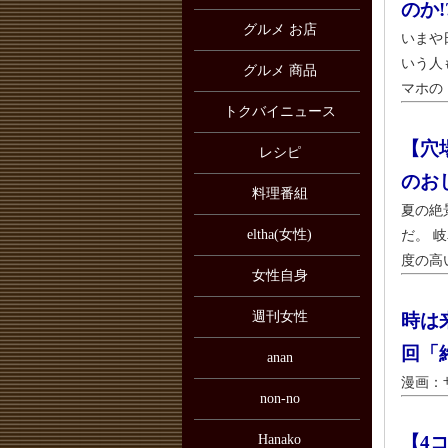
のか!
グルメ お店
いまや
いう人
グルメ 商品
マホの 
トクバイニュース
【穴
レシピ
のお
料理番組
夏の絶
eltha(女性)
だ。 
度の高い
女性自身
週刊女性
時は
回「
anan
漫画：ザ
non-no
Hanako
【4