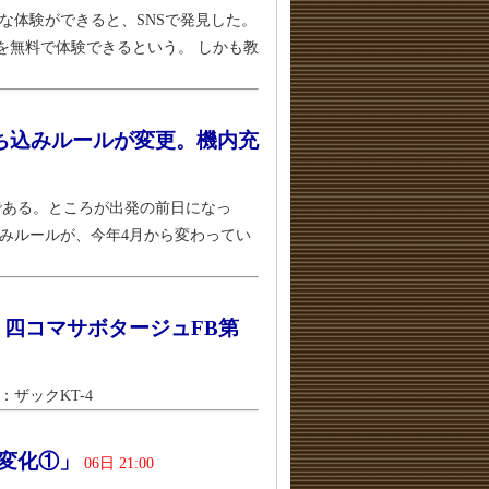
な体験ができると、SNSで発見した。
を無料で体験できるという。 しかも教
ち込みルールが変更。機内充
である。ところが出発の前日になっ
みルールが、今年4月から変わってい
四コマサボタージュFB第
ザックKT-4
の変化①」
06日 21:00