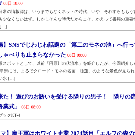
?
08日 10:00
日常の情報源は、いうまでもなくネットの時代。いや、それすらももう古
も少なくないはず。しかしそんな時代だからこそ、かえって書籍の重要性
[…]
場】SNSでじわじわ話題の「第二のモネの池」へ行って
しゃべりも止まらなかった
08日 09:00
景スポットとして、以前「円原川の伏流水」を紹介したが、今回紹介し
岐阜県には、まるでクロード・モネの名画「睡蓮」のような景色が見ら
水 […]
来た！ 遊びのお誘いを受ける隣りの男子！ 隣りの席
終業式」
08日 08:00
ックKT-4
コマ】魔王軍はホワイト企業 2074話目「エルフの森