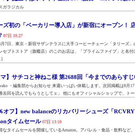
スガラジカル
ーズ初の「ベーカリー導入店」が新宿にオープン！ 
?
07日 18:27
6年8月7日、東京・新宿サザンテラスに大手コーヒーチェーン「タリーズ
ンセプトストア（旗艦店）のこのお店は、「プライムファイブ」と名付け
]
コマ】サチコと神ねこ様 第2688回「今までのあらす
wako ・編集部からお知らせ 来週いっぱい休載します。次回掲載は8月1
過去回を読んでもらうとしてェ」 他にもオフィシャルショップで、トート
％オフ】new balanceのリカバリーシューズ「RCVRY v4
zonタイムセール
07日 13:10
得なタイムセールを開催しているAmazon。アパレル・食品・飲料など