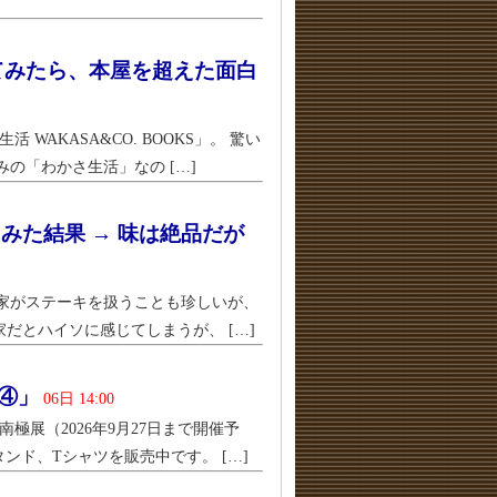
てみたら、本屋を超えた面白
AKASA&CO. BOOKS」。 驚い
の「わかさ生活」なの […]
みた結果 → 味は絶品だが
野家がステーキを扱うことも珍しいが、
家だとハイソに感じてしまうが、 […]
じ④」
06日 14:00
極展（2026年9月27日まで開催予
ンド、Tシャツを販売中です。 […]