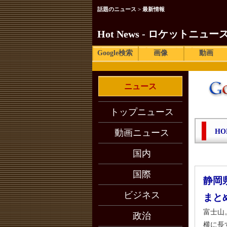
話題のニュース > 最新情報
Hot News - ロケットニュース
Google検索
画像
動画
ニュース
トップニュース
動画ニュース
HO
国内
国際
静岡
ビジネス
まと
富士山
政治
横に長