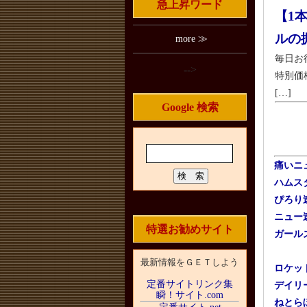
急上昇ワード
【1本
ルの
more ≫
毎日お
-->
特別価
[…]
Google 検索
痛いニュ
ハムス
ぴろり
ニュー
特選お勧めサイト
ガール
最新情報をＧＥＴしよう
ロケッ
定番サイトリンク集
デイリ
瞬！サイト.com
ねとらぼ 