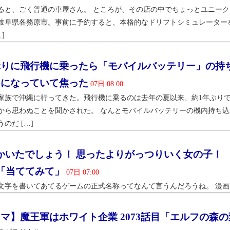
ると、ごく普通の車屋さん。 ところが、その店の中でちょっとユニーク
岐阜県各務原市。事前に予約すると、本格的なドリフトシミュレーター
]
ぶりに飛行機に乗ったら「モバイルバッテリー」の持
Gになっていて焦った
07日 08:00
家族で沖縄に行ってきた。飛行機に乗るのは去年の夏以来、約1年ぶり
から思わぬことを聞かされた。 なんとモバイルバッテリーの機内持ち込
のだ […]
かいたでしょう！ 思ったよりがっつりいく女の子！ 
回「当ててみて」
07日 07:00
文字を書いてあてるゲームの正式名称ってなんて言うんだろうね。 漫画：
コマ】魔王軍はホワイト企業 2073話目「エルフの森