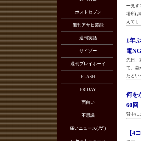
一見す
ポストセブン
場所は
えて […
週刊アサヒ芸能
週刊実話
1年
電N
サイゾー
先日、
週刊プレイボーイ
て、妻
たという
FLASH
FRIDAY
何を
面白い
60
背中に
不思議
痛いニュース(ﾉ∀`)
【4