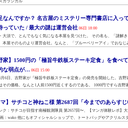
スガラジカル
足なんですか？ 名古屋のミステリー専門書店に入っ
待っていた / 最大の謎は運営会社
06日 18:00
・大須で、とんでもなく気になる本屋を見つけた。 その名も、「謎解き生活 W
、本屋そのものより運営会社。なんと、「ブルーベリーアイ」でおなじみ
野家】1500円の「極旨牛鉄板ステーキ定食」を食べて
的な弱点が…
06日 15:00
6年8月6日、吉野家が『極旨牛鉄板ステーキ定食』の発売を開始した。吉
はその価格。なんと1人前1500円近くするのである。 1000円ですら吉野
コマ】サチコと神ねこ様 第2687回「今までのあらす
ンク：サチコが目指す南極観測隊員 第2657回〜、【マンガ体験レポ】大南
漫画：wako 他にもオフィシャルショップで、トートバッグやアクリルスタ