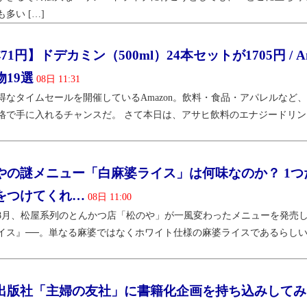
多い […]
71円】ドデカミン（500ml）24本セットが1705円 /
物19選
08日 11:31
得なタイムセールを開催しているAmazon。飲料・食品・アパレルなど
格で手に入れるチャンスだ。 さて本日は、アサヒ飲料のエナジードリンク・
やの謎メニュー「白麻婆ライス」は何味なのか？ 1
をつけてくれ…
08日 11:00
6年8月、松屋系列のとんかつ店「松のや」が一風変わったメニューを発売し
イス』──。単なる麻婆ではなくホワイト仕様の麻婆ライスであるらしい
出版社「主婦の友社」に書籍化企画を持ち込みしてみ