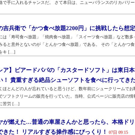
格で手に入れるチャンスだ。 さて本日は、ニューバランスのリカバリーシュ
の吉兵衛で「かつ食べ放題2200円」に挑戦したら想
には「寿司食べ放題」「焼肉食べ放題」「スイーツ食べ放題」など数多
みると意外とないのが「とんかつ食べ放題」である。 その「とんかつ
キ […]
レア】ビアードパパの「カスタードソフト」は東日本
い！ 貴重すぎる絶品シューソフトを食べに行ってき
くほとんどの人が忘れていると思うけど、数年前にシュークリームでお
でソフトクリームの販売を行っていた。当時、公式ページに販売店の情
苦労 […]
ヤが燃えた…普通の車屋さんかと思ったら、本格ドリ
できた！ リアルすぎる操作感にびっくり！
07日 09:15