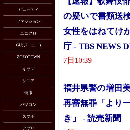
【速報】歌舞伎俳
ビューティ
の疑いで書類送検
ファッション
女性をはねてけ
ユニクロ
庁 - TBS NEWS D
GU(ジーユー)
ZOZOTOWN
7日10:39
キッズ
シニア
福井県警の増田
健康
再審無罪「より
パソコン
き」 - 読売新聞
スマホ
アプリ