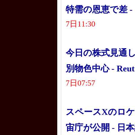
特需の恩恵で差 -
7日11:30
今日の株式見通し
別物色中心 - Reut
7日07:57
スペースXのロケ
宙庁が公開 - 日