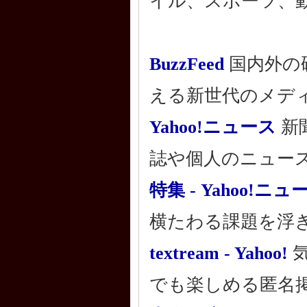
イル、スポーツ、
BuzzFeed
国内外の
える新世代のメデ
Yahoo!ニュース
新
誌や個人のニュー
特集 - Yahoo!ニュ
横たわる課題を浮
textream - Yahoo!
気
でも楽しめる匿名