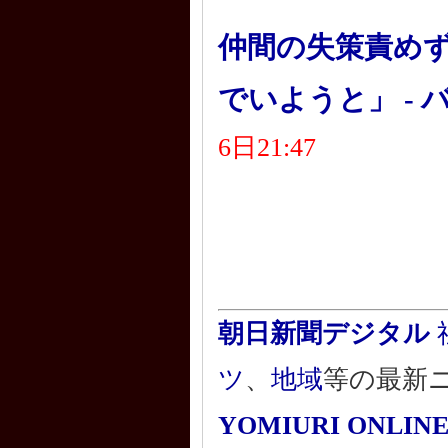
仲間の失策責めず
でいようと」 -
6日21:47
朝日新聞デジタル
ツ
、
地域
等の最新
YOMIURI ONLIN