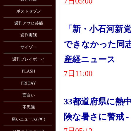
7日05:00
ポストセブン
週刊アサヒ芸能
「新・小石河新党
週刊実話
できなかった同志
サイゾー
産経ニュース
週刊プレイボーイ
FLASH
7日11:00
FRIDAY
面白い
33都道府県に熱
不思議
険な暑さに警戒 
痛いニュース(ﾉ∀`)
7日05:12