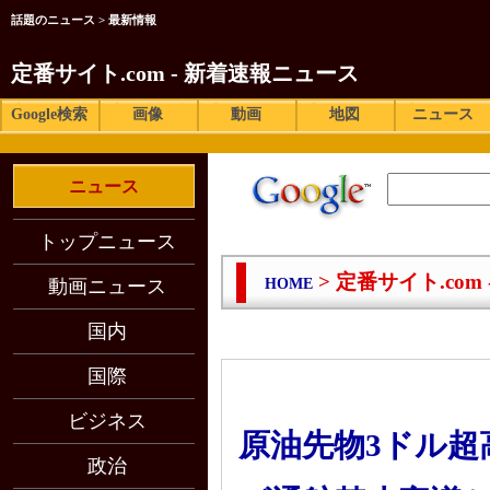
話題のニュース > 最新情報
定番サイト.com - 新着速報ニュース
Google検索
画像
動画
地図
ニュース
ニュース
トップニュース
> 定番サイト.com
動画ニュース
HOME
国内
国際
ビジネス
原油先物3ドル
政治