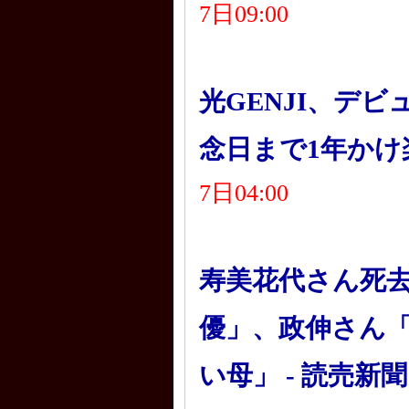
7日09:00
光GENJI、デビ
念日まで1年かけ
7日04:00
寿美花代さん死
優」、政伸さん
い母」 - 読売新聞