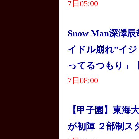
7日05:00
Snow Man深
イドル崩れ”イ
ってるつもり」【
7日08:00
【甲子園】東海大
が初陣 ２部制ス