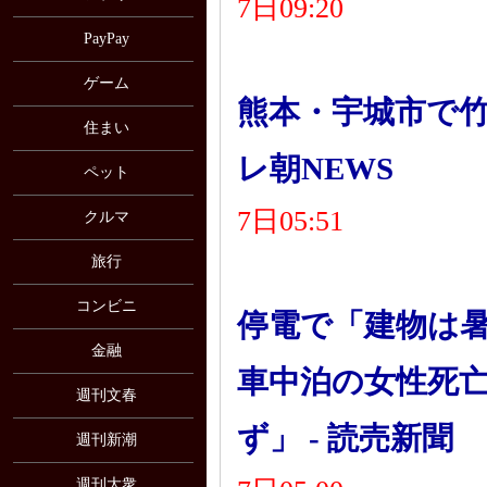
7日09:20
PayPay
ゲーム
熊本・宇城市で竹
住まい
レ朝NEWS
ペット
7日05:51
クルマ
旅行
コンビニ
停電で「建物は
金融
車中泊の女性死
週刊文春
ず」 - 読売新聞
週刊新潮
週刊大衆