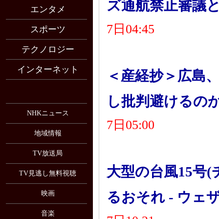
ズ通航禁止審議との報
エンタメ
7日04:45
スポーツ
テクノロジー
インターネット
＜産経抄＞広島、
し批判避けるのか
NHKニュース
7日05:00
地域情報
TV放送局
大型の台風15号
TV見逃し無料視聴
るおそれ - ウェ
映画
音楽