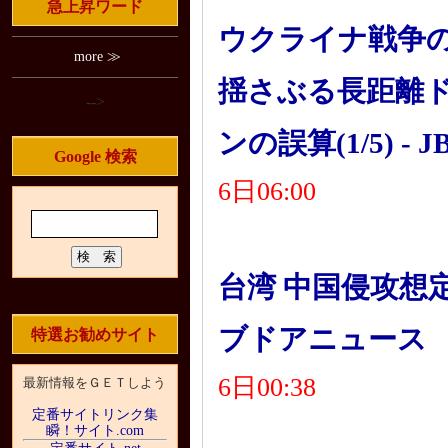
急上昇ワード
ウクライナ戦争
more ≫
揺さぶる長距離
-->
ンの誤算(1/5) - JB
Google 検索
6日06:00
台湾 中国侵攻想定し
ブドアニュース
特選お勧めサイト
6日00:38
最新情報をＧＥＴしよう
定番サイトリンク集
瞬！サイト.com