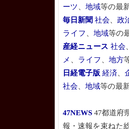
ーツ
、
地域
等の最
毎日新聞
社会
、
政
ライフ
、
地域
等の
産経ニュース
社会
メ
、
ライフ
、
地方
日経電子版
経済
、
社会
、
地域
等の最
47NEWS
47都道府
報・速報を束ねた