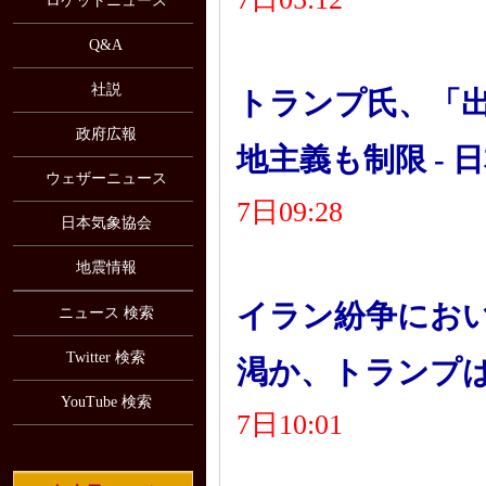
ロケットニュース
Q&A
社説
トランプ氏、「出
政府広報
地主義も制限 - 
ウェザーニュース
7日09:28
日本気象協会
地震情報
イラン紛争にお
ニュース 検索
Twitter 検索
渇か、トランプは否定
YouTube 検索
7日10:01