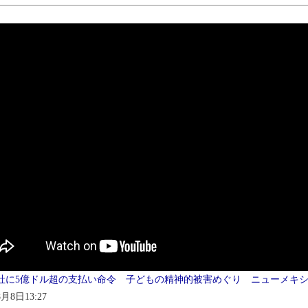
社に5億ドル超の支払い命令 子どもの精神的被害めぐり ニューメキシコ州(
8月8日13:27