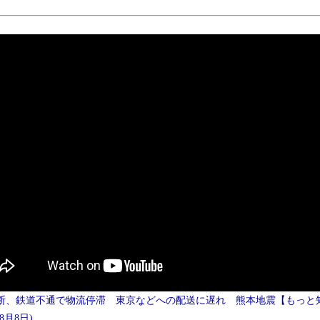
断、鉄道不通で物流停滞 東京などへの配送に遅れ 熊本地震【もっと
年8月8日)