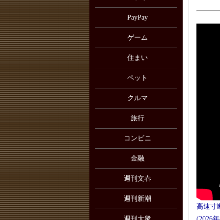
PayPay
ゲーム
住まい
ペット
クルマ
旅行
コンビニ
金融
週刊文春
週刊新潮
高速寸
週刊大衆
(2026