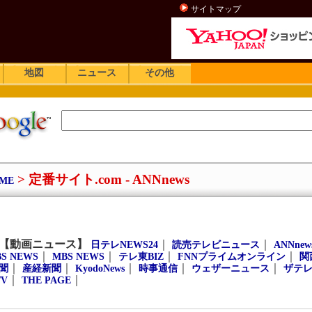
サイトマップ
地図
ニュース
その他
> 定番サイト.com - ANNnews
ME
be【動画ニュース】
｜
｜
日テレNEWS24
読売テレビニュース
ANNnew
｜
｜
｜
｜
BS NEWS
MBS NEWS
テレ東BIZ
FNNプライムオンライン
関
｜
｜
｜
｜
｜
聞
産経新聞
KyodoNews
時事通信
ウェザーニュース
ザテ
｜
｜
TV
THE PAGE