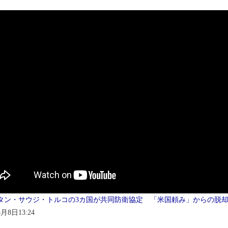
タン・サウジ・トルコの3カ国が共同防衛協定 「米国頼み」からの脱却か(2
8月8日13:24