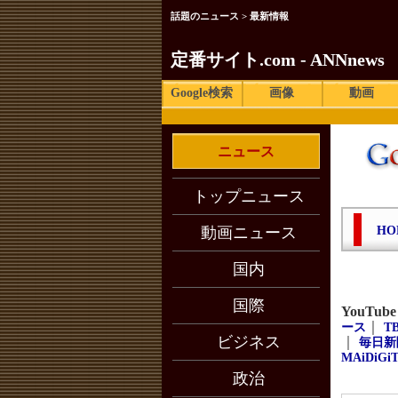
話題のニュース > 最新情報
定番サイト.com - ANNnews
Google検索
画像
動画
ニュース
トップニュース
動画ニュース
HO
国内
国際
YouTu
｜
ース
T
ビジネス
｜
毎日新
MAiDiGi
政治