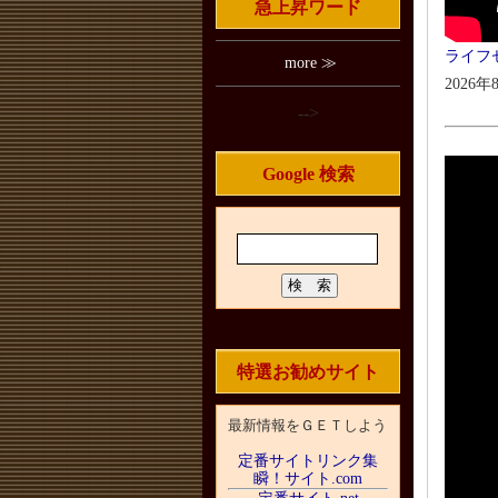
急上昇ワード
ライフ
more ≫
2026年
-->
Google 検索
特選お勧めサイト
最新情報をＧＥＴしよう
定番サイトリンク集
瞬！サイト.com